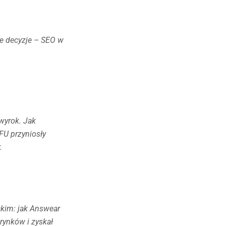
ie decyzje – SEO w
 wyrok. Jak
FU przyniosły
.
ckim: jak Answear
rynków i zyskał