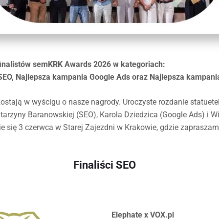
finalistów semKRK Awards 2026 w kategoriach:
SEO, Najlepsza kampania Google Ads oraz Najlepsza kampan
ostają w wyścigu o nasze nagrody. Uroczyste rozdanie statuete
arzyny Baranowskiej (SEO), Karola Dziedzica (Google Ads) i W
e się 3 czerwca w Starej Zajezdni w Krakowie, gdzie zaprasza
Finaliści SEO
Elephate x VOX.pl