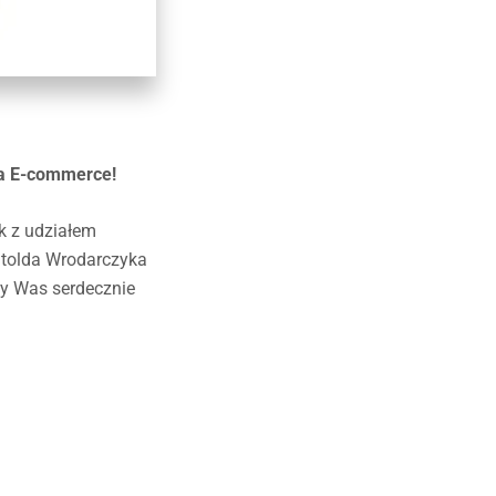
ia E-commerce!
k z udziałem
itolda Wrodarczyka
my Was serdecznie