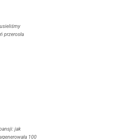
usieliśmy
 przerosła
ansji: jak
ygenerowała 100