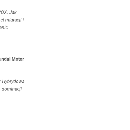
VOX. Jak
 migracji i
anic
undai Motor
ć: Hybrydowa
o dominacji