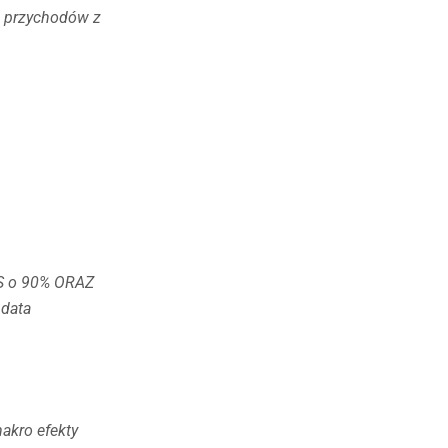
% przychodów z
AS o 90% ORAZ
 data
akro efekty