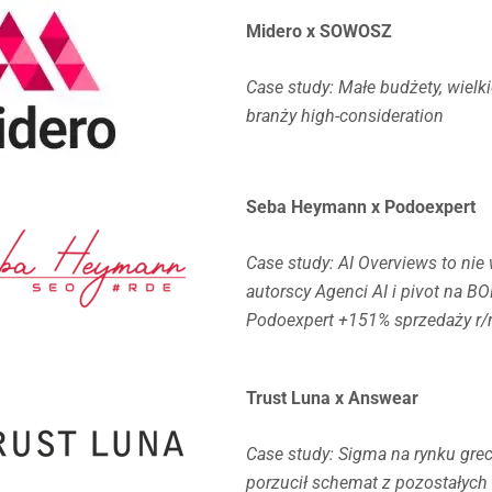
Midero x SOWOSZ
Case study: Małe budżety, wielk
branży high-consideration
Seba Heymann x Podoexpert
Case study: AI Overviews to nie
autorscy Agenci AI i pivot na BO
Podoexpert +151% sprzedaży r/r
Trust Luna x Answear
Case study: Sigma na rynku gre
porzucił schemat z pozostałych 