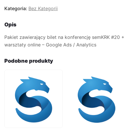
konferencję
Kategoria:
Bez Kategorii
semKRK#20
+
Opis
warsztaty
online
Pakiet zawierający bilet na konferencję semKRK #20 +
Google
warsztaty online – Google Ads / Analytics
Ads
/
Podobne produkty
Analytics
(25.10.2022)