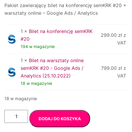
Pakiet zawierający bilet na konferencję semKRK #20 +
warsztaty online – Google Ads / Analytics
1 ×
Bilet na konferencję semKRK
299.00
zł
z
#20
VAT
194 w magazynie
1 ×
Bilet na warsztaty online
semKRK #20 - Google Ads /
799.00
zł
z
Analytics (25.10.2022)
VAT
18 w magazynie
18 w magazynie
ilość
DODAJ DO KOSZYKA
Pakiet
na