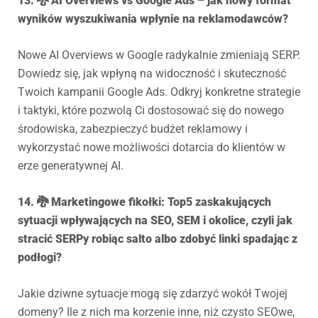
13. 🐉 AI Overviews vs Google Ads – jak nowy format
wyników wyszukiwania wpłynie na reklamodawców?
Nowe AI Overviews w Google radykalnie zmieniają SERP.
Dowiedz się, jak wpłyną na widoczność i skuteczność
Twoich kampanii Google Ads. Odkryj konkretne strategie
i taktyki, które pozwolą Ci dostosować się do nowego
środowiska, zabezpieczyć budżet reklamowy i
wykorzystać nowe możliwości dotarcia do klientów w
erze generatywnej AI.
14. 🐉 Marketingowe fikołki: Top5 zaskakujących
sytuacji wpływających na SEO, SEM i okolice, czyli jak
stracić SERPy robiąc salto albo zdobyć linki spadając z
podłogi?
Jakie dziwne sytuacje mogą się zdarzyć wokół Twojej
domeny? Ile z nich ma korzenie inne, niż czysto SEOwe,