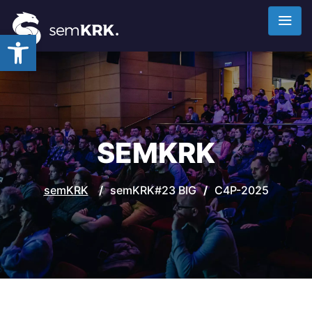
Otwórz pasek narzędzi
SEMKRK
semKRK
/
semKRK#23 BIG
/
C4P-2025