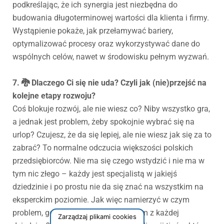
podkreślając, że ich synergia jest niezbędna do
budowania długoterminowej wartości dla klienta i firmy.
Wystąpienie pokaże, jak przełamywać bariery,
optymalizować procesy oraz wykorzystywać dane do
wspólnych celów, nawet w środowisku pełnym wyzwań.
7. 🐉 Dlaczego Ci się nie uda? Czyli jak (nie)przejść na
kolejne etapy rozwoju?
Coś blokuje rozwój, ale nie wiesz co? Niby wszystko gra,
a jednak jest problem, żeby spokojnie wybrać się na
urlop? Czujesz, że da się lepiej, ale nie wiesz jak się za to
zabrać? To normalne odczucia większości polskich
przedsiębiorców. Nie ma się czego wstydzić i nie ma w
tym nic złego – każdy jest specjalistą w jakiejś
dziedzinie i po prostu nie da się znać na wszystkim na
eksperckim poziomie. Jak więc namierzyć w czym
problem, gdy nie jesteśmy omnibusem z każdej
Zarządzaj plikami cookies