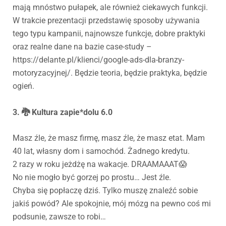
mają mnóstwo pułapek, ale również ciekawych funkcji.
W trakcie prezentacji przedstawię sposoby używania
tego typu kampanii, najnowsze funkcje, dobre praktyki
oraz realne dane na bazie case-study –
https://delante.pl/klienci/google-ads-dla-branzy-
motoryzacyjnej/. Będzie teoria, będzie praktyka, będzie
ogień.
3. 🐉 Kultura zapie*dolu 6.0
Masz źle, że masz firmę, masz źle, że masz etat. Mam
40 lat, własny dom i samochód. Żadnego kredytu.
2 razy w roku jeżdżę na wakacje. DRAAMAAAT😱
No nie mogło być gorzej po prostu… Jest źle.
Chyba się popłaczę dziś. Tylko muszę znaleźć sobie
jakiś powód? Ale spokojnie, mój mózg na pewno coś mi
podsunie, zawsze to robi…